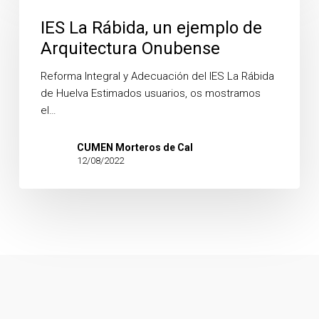
Rábida,
IES La Rábida, un ejemplo de
un
Arquitectura Onubense
ejemplo
de
Reforma Integral y Adecuación del IES La Rábida
Arquitectura
de Huelva Estimados usuarios, os mostramos
Onubense
el…
CUMEN Morteros de Cal
12/08/2022