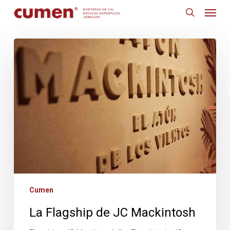
Skip
Menu
to
search
main
content
La
Flagship
de
JC
Mackintosh
Cumen
La Flagship de JC Mackintosh