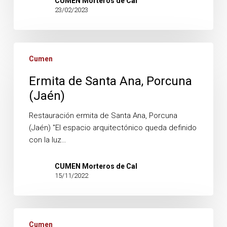
CUMEN Morteros de Cal
23/02/2023
Ermita
Cumen
de
Santa
Ermita de Santa Ana, Porcuna
Ana,
(Jaén)
Porcuna
(Jaén)
Restauración ermita de Santa Ana, Porcuna
(Jaén) "El espacio arquitectónico queda definido
con la luz…
CUMEN Morteros de Cal
15/11/2022
IES
Cumen
La