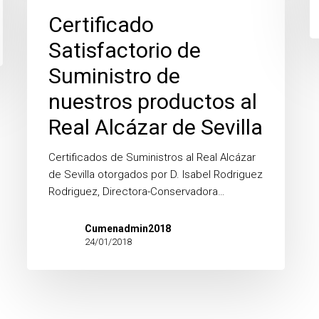
Suministro
Certificado
de
Satisfactorio de
nuestros
productos
Suministro de
al
nuestros productos al
Real
Alcázar
Real Alcázar de Sevilla
de
Sevilla
Certificados de Suministros al Real Alcázar
de Sevilla otorgados por D. Isabel Rodriguez
Rodriguez, Directora-Conservadora…
Cumenadmin2018
24/01/2018