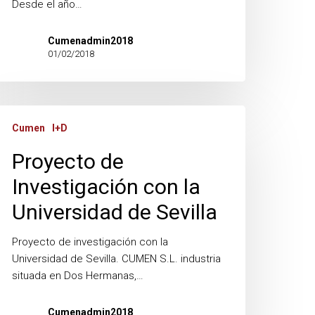
A.
Desde el año…
Cumenadmin2018
01/02/2018
royecto
Cumen
I+D
e
vestigación
Proyecto de
on
Investigación con la
niversidad
Universidad de Sevilla
e
villa
Proyecto de investigación con la
Universidad de Sevilla. CUMEN S.L. industria
situada en Dos Hermanas,…
Cumenadmin2018