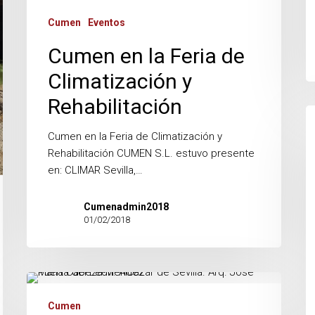
S.
Cumen
Eventos
Cumen en la Feria de
Climatización y
Rehabilitación
P
d
Cumen en la Feria de Climatización y
In
Rehabilitación CUMEN S.L. estuvo presente
c
en: CLIMAR Sevilla,…
la
U
Cumenadmin2018
d
01/02/2018
Se
Certificado
Satisfactorio
Cumen
de