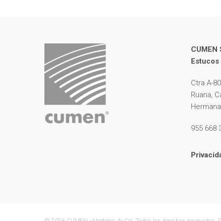
CUMEN S.
Estucos 
Ctra A-8
Ruana, C
Hermanas
955 668 
Privacid