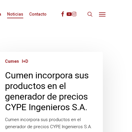
search
Facebook
Youtube
Instagram
a
Noticias
Contacto
Menu
umen
Cumen
I+D
ncorpora
us
Cumen incorpora sus
roductos
n
productos en el
generador de precios
enerador
e
CYPE Ingenieros S.A.
recios
YPE
Cumen incorpora sus productos en el
ngenieros
generador de precios CYPE Ingenieros S.A.