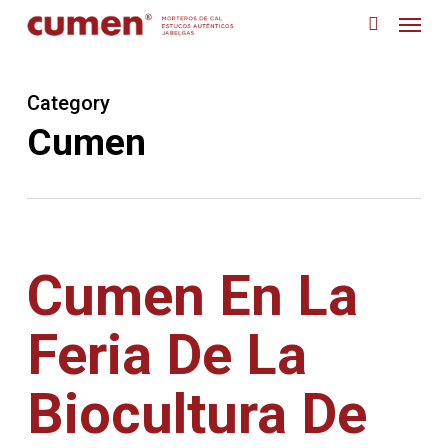
Skip
Menu
to
search
main
content
Category
Cumen
Cumen En La
Feria De La
Biocultura De